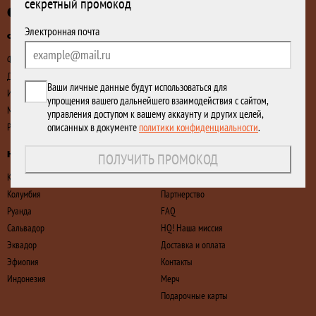
секретный промокод
Спасибо!
Спешалти HQ! кофе
Электронная почта
Если на указанный email ранее не было
Фильтр-кофе
HQ! Уникальность кофе
оформлено ни одного заказа, мы отправили
Фермент
Extra Rare
на него промокод на первую покупку.
Декаф
Rare
Ваши личные данные будут использоваться для
Инфьюзы
Regular
упрощения вашего дальнейшего взаимодействия с сайтом,
Мытый
управления доступом к вашему аккаунту и других целей,
Редкий
описанных в документе
политики конфиденциальности
.
HQ! Страны
О нас
ПОЛУЧИТЬ ПРОМОКОД
Кения
Наши вакансии
Колумбия
Партнерство
Руанда
FAQ
Сальвадор
HQ! Наша миссия
Эквадор
Доставка и оплата
Эфиопия
Контакты
Индонезия
Мерч
Подарочные карты