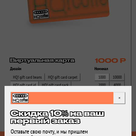
Виртуальная карта
1000 Р
Дизайн
Номинал
HQ! gift card beans
HQ! gift card carpet
1000
10000
HQ! gift card id
HQ! gift card sack
2000
4000
5000
8000
×
Купить
Скидка 10% на ваш
первый заказ
Оставьте свою почту, и мы пришлем