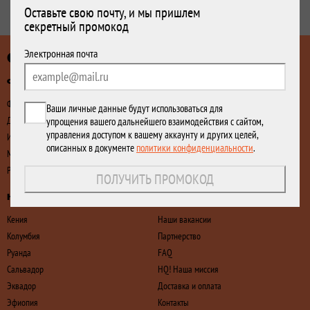
Оставьте свою почту, и мы пришлем
секретный промокод
Спасибо!
Электронная почта
Спешалти HQ! кофе
Если на указанный email ранее не было
оформлено ни одного заказа, мы отправили
Фильтр-кофе
HQ! Уникальность кофе
на него промокод на первую покупку.
Фермент
Extra Rare
Ваши личные данные будут использоваться для
Декаф
Rare
упрощения вашего дальнейшего взаимодействия с сайтом,
управления доступом к вашему аккаунту и других целей,
Инфьюзы
Regular
описанных в документе
политики конфиденциальности
.
Мытый
Редкий
ПОЛУЧИТЬ ПРОМОКОД
HQ! Страны
О нас
Кения
Наши вакансии
Колумбия
Партнерство
Руанда
FAQ
Сальвадор
HQ! Наша миссия
Эквадор
Доставка и оплата
Эфиопия
Контакты