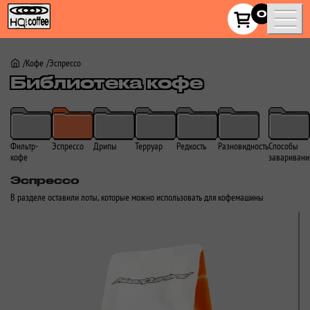
HQ!_coffee
0
Кофе
Эспрессо
Библиотека кофе
Фильтр-
Эспрессо
Дрипы
Терруар
Редкость
Разновидность
Способы
кофе
заваривани
Эспрессо
В разделе оставили лоты, которые можно использовать для кофемашины