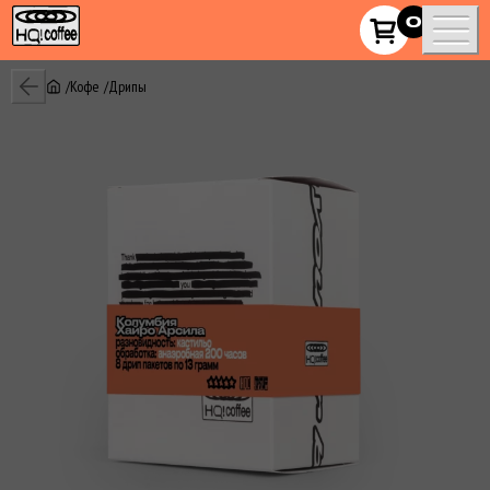
HQ!_coffee
0
Кофе
Дрипы