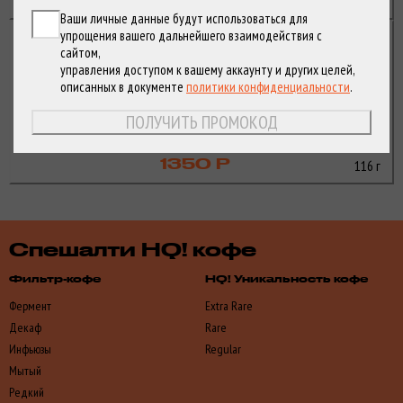
116 г
1150 Р
покупку.
Ваши личные данные будут использоваться для
упрощения вашего дальнейшего взаимодействия с
Руанда
сайтом,
Эммануэль Русатира
управления доступом к вашему аккаунту и других целей,
300ч.
описанных в документе
политики конфиденциальности
.
ПОЛУЧИТЬ ПРОМОКОД
116 г
1350 Р
Спешалти HQ! кофе
Фильтр-кофе
HQ! Уникальность кофе
Фермент
Extra Rare
Декаф
Rare
Инфьюзы
Regular
Мытый
Редкий