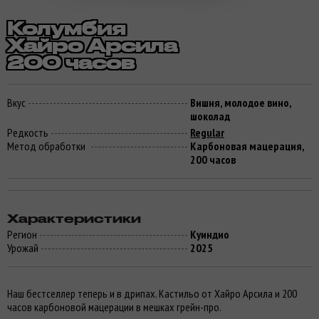
Колумбия
Хайро Арсила
200 часов
Вкус
Вишня, молодое вино,
шоколад
Редкость
Regular
Метод обработки
Карбоновая мацерация,
200 часов
Характеристики
Регион
Куиндио
Урожай
2025
Выберите кофейню
HQ! Сити Парк
Наш бестселлер теперь и в дрипах. Кастильо от Хайро Арсила и 200
Москва, Мантулинская 9к4
часов карбоновой мацерации в мешках грейн-про.
Флагманская кофейня HQ! coffee