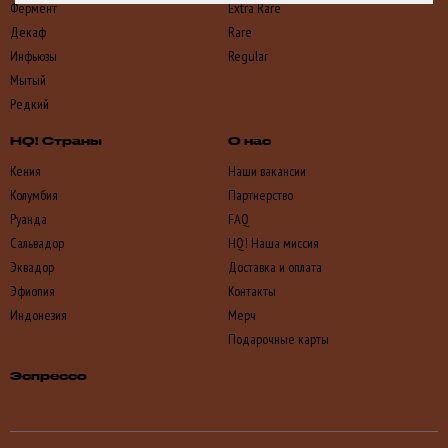
Фермент
Extra Rare
Декаф
Rare
Инфьюзы
Regular
Мытый
Редкий
HQ! Страны
О нас
Кения
Наши вакансии
Колумбия
Партнерство
Руанда
FAQ
Сальвадор
HQ! Наша миссия
Эквадор
Доставка и оплата
Эфиопия
Контакты
Индонезия
Мерч
Подарочные карты
Эспрессо