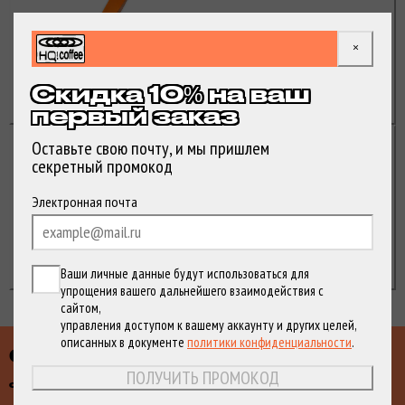
HQ! Зорге
Москва, 3-я Хорошёвская улица, 21к1
×
Флагманская кофейня HQ! coffee
Работает ежедневно (8:00 – 22:00)
Скидка 10% на ваш
950 Р
Ближайшая доставка:
Среда, 12 August 2026
первый заказ
Оставьте свою почту, и мы пришлем
ВЫБРАТЬ
HQ! ланьярд
секретный промокод
Спасибо!
Электронная почта
Если на указанный email ранее не было
оформлено ни одного заказа, мы
отправили на него промокод на первую
покупку.
1250 Р
Ваши личные данные будут использоваться для
упрощения вашего дальнейшего взаимодействия с
сайтом,
управления доступом к вашему аккаунту и других целей,
описанных в документе
политики конфиденциальности
.
Спешалти HQ! кофе
ПОЛУЧИТЬ ПРОМОКОД
Фильтр-кофе
HQ! Уникальность кофе