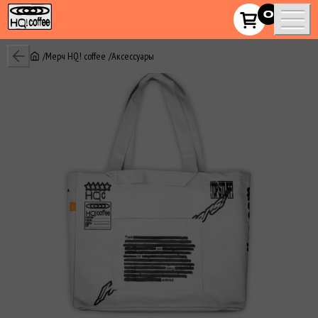
HQ!_coffee
0
Мерч HQ! сoffee
Аксессуары