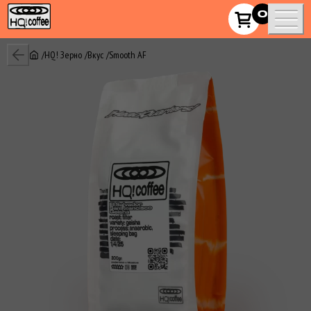
HQ!_coffee
0
HQ! Зерно
Вкус
Smooth AF